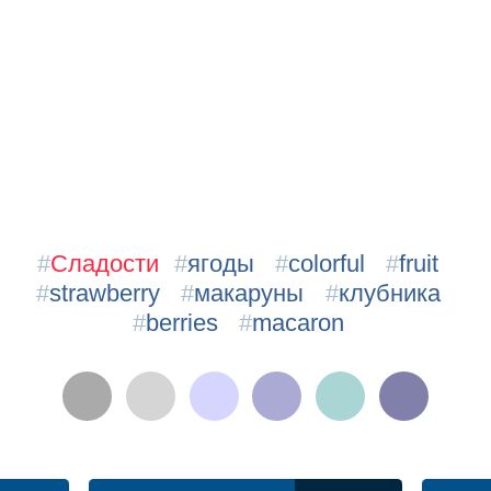
#
Сладости
#
ягоды
#
colorful
#
fruit
#
strawberry
#
макаруны
#
клубника
#
berries
#
macaron