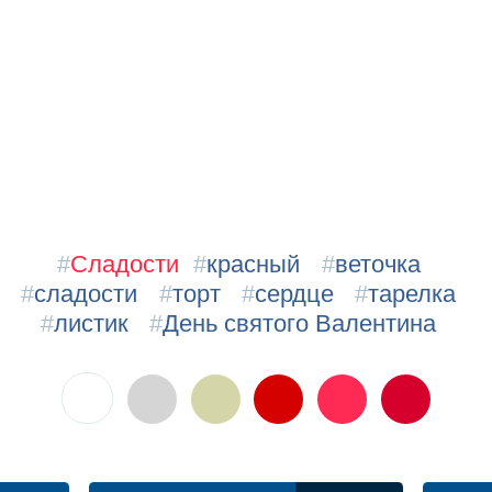
#
Сладости
#
красный
#
веточка
#
сладости
#
торт
#
сердце
#
тарелка
#
листик
#
День святого Валентина