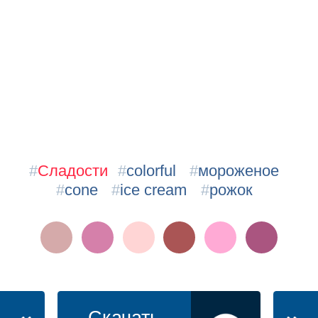
#
Сладости
#
colorful
#
мороженое
#
cone
#
ice cream
#
рожок