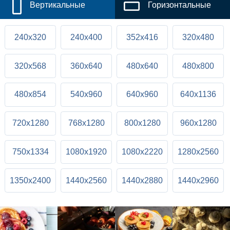
Вертикальные
Горизонтальные
240x320
240x400
352x416
320x480
320x568
360x640
480x640
480x800
480x854
540x960
640x960
640x1136
720x1280
768x1280
800x1280
960x1280
750x1334
1080x1920
1080x2220
1280x2560
1350x2400
1440x2560
1440x2880
1440x2960