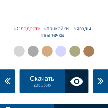
#
Сладости
#
панкейки
#
ягоды
#
выпечка
Скачать
2160 x 3840