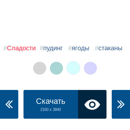
#
Сладости
#
пудинг
#
ягоды
#
стаканы
Скачать
2160 x 3840