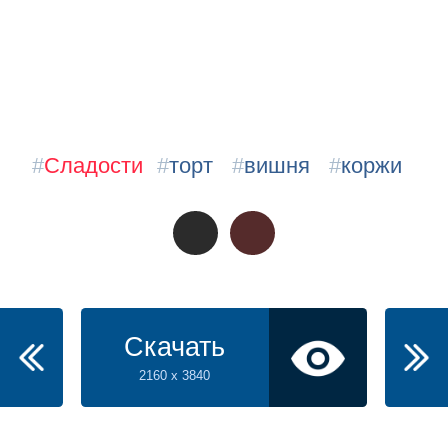
#
Сладости
#
торт
#
вишня
#
коржи
Скачать
2160 x 3840