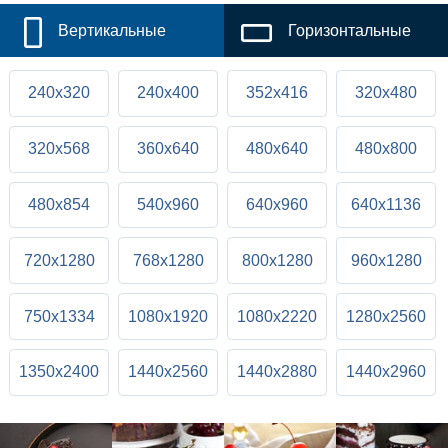
Вертикальные
Горизонтальные
240x320
240x400
352x416
320x480
320x568
360x640
480x640
480x800
480x854
540x960
640x960
640x1136
720x1280
768x1280
800x1280
960x1280
750x1334
1080x1920
1080x2220
1280x2560
1350x2400
1440x2560
1440x2880
1440x2960