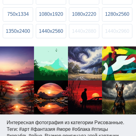
750x1334
1080x1920
1080x2220
1280x2560
1350x2400
1440x2560
1440x2880
1440x2960
Интересная фотография из категории Рисованные.
Теги: #арт #фантазия #море #облака #птицы
#корабль #яйцо. Размер оригинала этой картинки