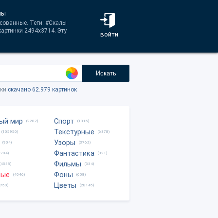
лы
сованные. Теги: #Скалы
артинки 2494x3714. Эту
войти
Искать
тки
скачано 62.979 картинок
ый мир
Спорт
(2282)
(1815)
Текстурные
(105950)
(6378)
Узоры
(904)
(3762)
Фантастика
0204)
(821)
Фильмы
(4538)
(334)
ные
Фоны
(4046)
(608)
Цветы
8759)
(28145)