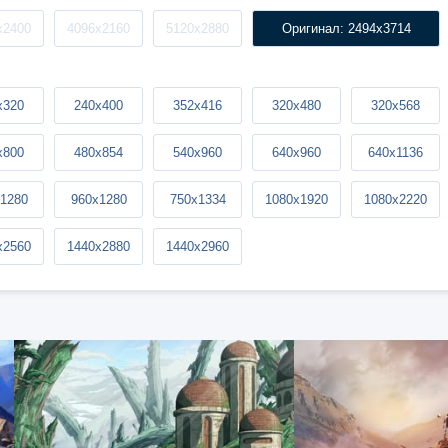
x2400
4096x2160
5120x2880
Оригинал: 2494x3714
x320
240x400
352x416
320x480
320x568
x800
480x854
540x960
640x960
640x1136
1280
960x1280
750x1334
1080x1920
1080x2220
x2560
1440x2880
1440x2960