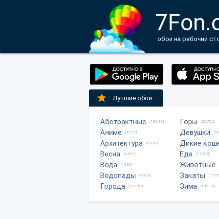
7Fon.
обои на рабочий ст
Лучшие обои
Абстрактные
Горы
(18042)
(20702)
Аниме
Девушки
(1217)
(2
Архитектура
Дикие кош
(2816)
Весна
Еда
(6481)
(13705)
Вода
Животные
(1335)
Водопады
Закаты
(4623)
(1774
Города
Зима
(15295)
(13511)