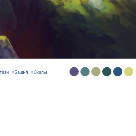
тази
#
Башня
#
Скалы