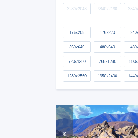
3280x2048
3840x2160
3840
176x208
176x220
240
360x640
480x640
480
720x1280
768x1280
800x
1280x2560
1350x2400
1440