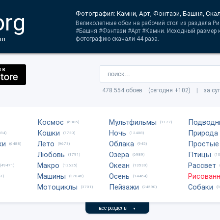
org
Фотография: Камни, Арт, Фэнтази, Башня, Ска
Великолепные обои на рабочий стол из раздела Ри
#Башня #Фэнтази #Арт #Камни. Исходный размер к
ол
фотографию скачали 44 раза.
478.554 обоев (сегодня +102) | за су
Космос
Мультфильмы
Подводн
(6006)
(1177)
Кошки
Ночь
Природа
684)
(7730)
(12408)
ки
Лето
Облака
Простые
(6488)
(9673)
(945)
Любовь
Озёра
Птицы
(1791)
(6989)
(1
Макро
Океан
Рассвет
(49471)
(12625)
(13539)
Машины
Осень
Рисован
1)
(37846)
(14464)
Мотоциклы
Пейзажи
Собаки
(3701)
(24590)
(
все разделы
▼