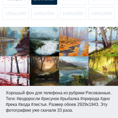
1350x2400
1440x2560
1440x2880
1440x2960
Хорошый фон для телефона из рубрики Рисованные.
Теги: #водоросли #рисунок #рыбалка #природа #дно
#река #вода #листья. Размер обоев 2929x1943. Эту
фотографию уже скачали 33 раза.