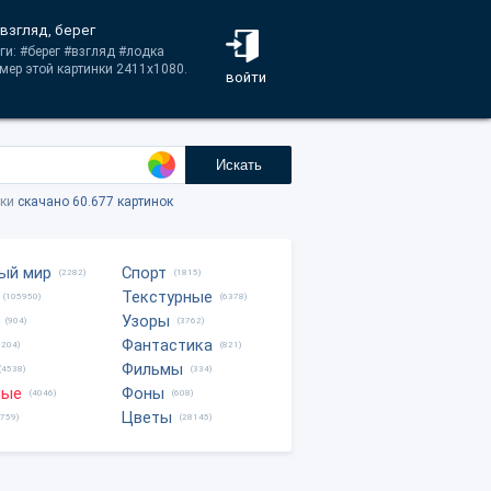
 взгляд, берег
ги: #берег #взгляд #лодка
мер этой картинки 2411x1080.
войти
Искать
тки
скачано 60.677 картинок
ый мир
Спорт
(2282)
(1815)
Текстурные
(105950)
(6378)
Узоры
(904)
(3762)
Фантастика
0204)
(821)
Фильмы
(4538)
(334)
ные
Фоны
(4046)
(608)
Цветы
8759)
(28145)