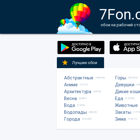
7Fon.
обои на рабочий ст
Лучшие обои
Абстрактные
Горы
(18042)
(20702)
Аниме
Девушки
(1217)
(2
Архитектура
Дикие кош
(2816)
Весна
Еда
(6481)
(13705)
Вода
Животные
(1335)
Водопады
Закаты
(4623)
(1774
Города
Зима
(15295)
(13511)