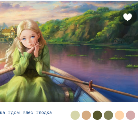
ка
#
дом
#
лес
#
лодка