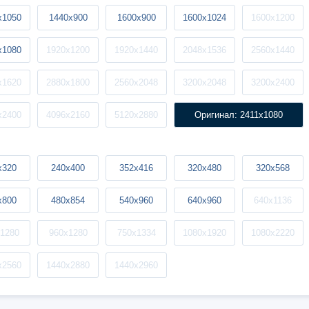
x1050
1440x900
1600x900
1600x1024
1600x1200
x1080
1920x1200
1920x1440
2048x1536
2560x1440
x1620
2880x1800
2560x2048
3200x2048
3200x2400
x2400
4096x2160
5120x2880
Оригинал: 2411x1080
x320
240x400
352x416
320x480
320x568
x800
480x854
540x960
640x960
640x1136
1280
960x1280
750x1334
1080x1920
1080x2220
x2560
1440x2880
1440x2960