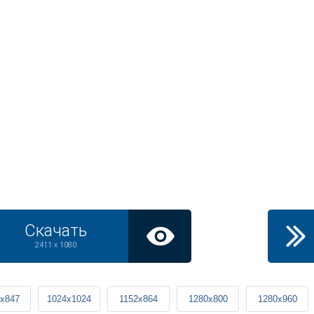
Скачать
2411 x 1080
x847
1024x1024
1152x864
1280x800
1280x960