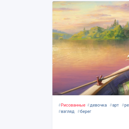
#
Рисованные
#
девочка
#
арт
#
ре
#
взгляд
#
берег