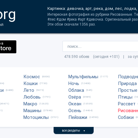
org
Картинка: девочка, арт, река, дом, лес, лодка,
Интересная фотография из рубрики Рисованные. Те
#лес #дом #река #арт #девочка. Оригинальный раз
ол
Эти обои скачали 1356 раз.
478.590 обоев (сегодня +101) | за су
Космос
Мультфильмы
Подводн
(6006)
(1177)
Кошки
Ночь
Природа
684)
(7730)
(12408)
ки
Лето
Облака
Простые
(6488)
(9673)
(945)
Любовь
Озёра
Птицы
(1791)
(6989)
(1
Макро
Океан
Рассвет
(49471)
(12625)
(13539)
Машины
Осень
Рисован
1)
(37846)
(14464)
Мотоциклы
Пейзажи
Собаки
(3701)
(24590)
(
все разделы
▼