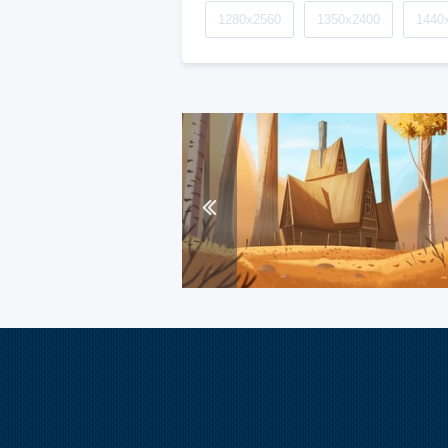
1280x2560
1350x2400
1440