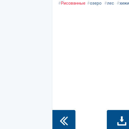
#
Рисованные
#
озеро
#
лес
#
хиж