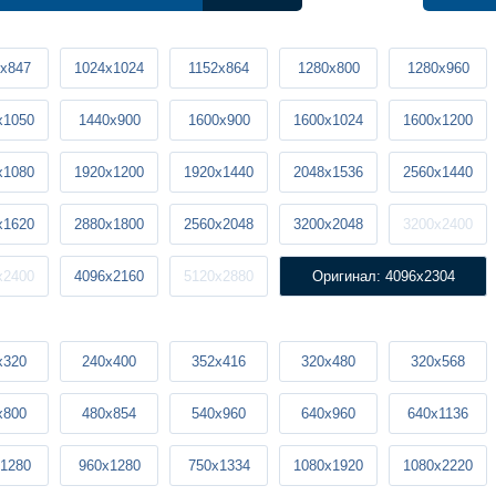
x847
1024x1024
1152x864
1280x800
1280x960
x1050
1440x900
1600x900
1600x1024
1600x1200
x1080
1920x1200
1920x1440
2048x1536
2560x1440
x1620
2880x1800
2560x2048
3200x2048
3200x2400
x2400
4096x2160
5120x2880
Оригинал: 4096x2304
x320
240x400
352x416
320x480
320x568
x800
480x854
540x960
640x960
640x1136
1280
960x1280
750x1334
1080x1920
1080x2220