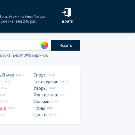
еги: #хижина #лес #озеро.
войти
 уже скачали 246 раз.
Искать
тки
скачано 61.998 картинок
ый мир
Спорт
(2281)
(1815)
Текстурные
(105933)
(6376)
Узоры
(904)
(3762)
Фантастика
0202)
(821)
Фильмы
(4535)
(334)
ные
Фоны
(4042)
(606)
Цветы
8759)
(28141)