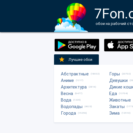
7Fon.
обои на рабочий ст
Лучшие обои
Абстрактные
Горы
(18032)
(20702)
Аниме
Девушки
(1217)
(2
Архитектура
Дикие кош
(2816)
Весна
Еда
(6477)
(13704)
Вода
Животные
(1335)
Водопады
Закаты
(4623)
(1773
Города
Зима
(15296)
(13510)