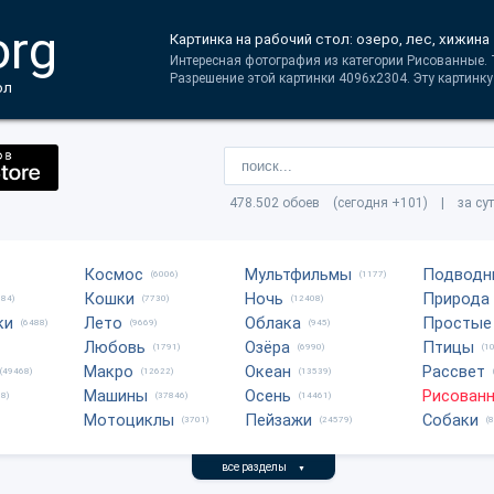
org
Картинка на рабочий стол: озеро, лес, хижина
Интересная фотография из категории Рисованные. Т
Разрешение этой картинки 4096x2304. Эту картинку
ол
478.502 обоев (сегодня +101) | за су
Космос
Мультфильмы
Подводн
(6006)
(1177)
Кошки
Ночь
Природа
684)
(7730)
(12408)
ки
Лето
Облака
Простые
(6488)
(9669)
(945)
Любовь
Озёра
Птицы
(1791)
(6990)
(1
Макро
Океан
Рассвет
(49468)
(12622)
(13539)
Машины
Осень
Рисован
8)
(37846)
(14461)
Мотоциклы
Пейзажи
Собаки
(3701)
(24579)
(
все разделы
▼