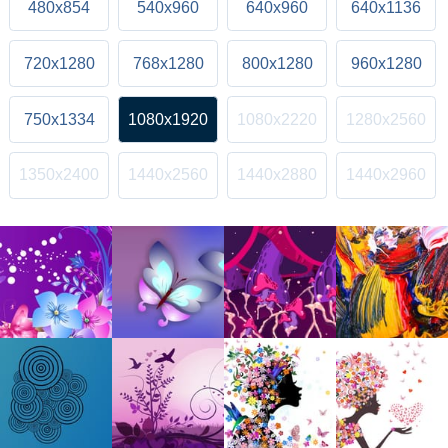
480x854
540x960
640x960
640x1136
720x1280
768x1280
800x1280
960x1280
750x1334
1080x1920
1080x2220
1280x2560
1350x2400
1440x2560
1440x2880
1440x2960