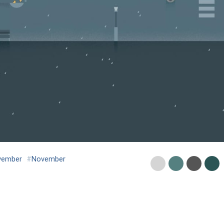
vember
#
November