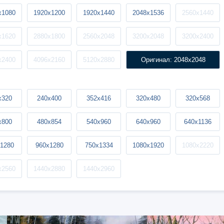
x1080
1920x1200
1920x1440
2048x1536
2560x1440
x1620
2880x1800
2560x2048
3200x2048
3200x2400
x2400
4096x2160
5120x2880
Оригинал: 2048x2048
x320
240x400
352x416
320x480
320x568
x800
480x854
540x960
640x960
640x1136
1280
960x1280
750x1334
1080x1920
1080x2220
x2560
1440x2880
1440x2960