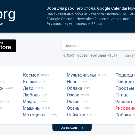
org
Обои для рабочего стола: Google Calendar No
Замечательные обои из каталога Рисованные. Теги
#Google Calendar November. Разрешение оригинала
ол
Эту заставку уже скачали 66 раз.
478.651 обоев (сегодня +101) | за су
Космос
Мультфильмы
Подводн
(6006)
(1177)
Кошки
Ночь
Природа
684)
(7730)
(12410)
ки
Лето
Облака
Простые
(6487)
(9677)
(945)
Любовь
Озёра
Птицы
(1791)
(6990)
(1
Макро
Океан
Рассвет
(49474)
(12626)
(13542)
Машины
Осень
Рисован
0)
(37847)
(14466)
Мотоциклы
Пейзажи
Собаки
(3701)
(24611)
(
все разделы
▼