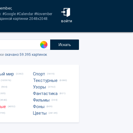
vember,
: #Google #Calendar #November
 данной картинки 2048x2048.
войти
Искать
тки
скачано 59.395 картинок
ый мир
Спорт
(2282)
(1815)
Текстурные
(105976)
(6380)
Узоры
(904)
(3762)
Фантастика
0205)
(821)
Фильмы
(4540)
(334)
ные
Фоны
(4052)
(609)
Цветы
8759)
(28149)