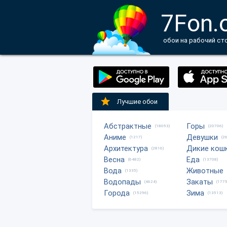
7Fon.
обои на рабочий ст
Лучшие обои
Абстрактные
Горы
(18053)
(20706)
Аниме
Девушки
(1217)
(2
Архитектура
Дикие кош
(2816)
Весна
Еда
(6482)
(13708)
Вода
Животные
(1335)
Водопады
Закаты
(4624)
(1775
Города
Зима
(15296)
(13513)