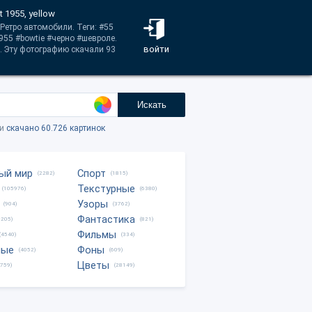
 1955, yellow
Ретро автомобили. Теги: #55
955 #bowtie #черно #шевроле.
войти
 Эту фотографию скачали 93
Искать
ки
скачано 60.726 картинок
ый мир
Спорт
(2282)
(1815)
Текстурные
(105976)
(6380)
Узоры
(904)
(3762)
Фантастика
0205)
(821)
Фильмы
(4540)
(334)
ные
Фоны
(4052)
(609)
Цветы
8759)
(28149)