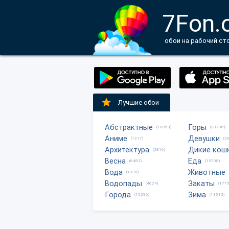
7Fon.
обои на рабочий ст
Лучшие обои
Абстрактные
Горы
(18053)
(20706)
Аниме
Девушки
(1217)
(2
Архитектура
Дикие кош
(2816)
Весна
Еда
(6482)
(13708)
Вода
Животные
(1335)
Водопады
Закаты
(4624)
(1775
Города
Зима
(15296)
(13513)