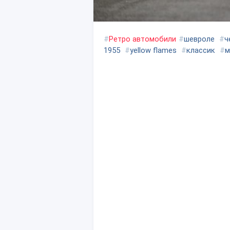
#
Ретро автомобили
#
шевроле
#
ч
1955
#
yellow flames
#
классик
#