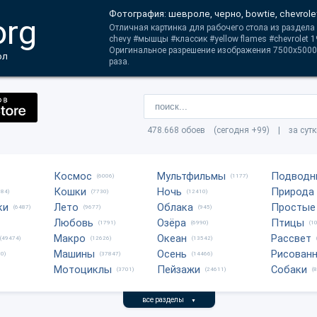
Фотография: шевроле, черно, bowtie, chevrolet
org
Отличная картинка для рабочего стола из раздела 
chevy #мышцы #классик #yellow flames #chevrolet 1
Оригинальное разрешение изображения 7500x5000.
ол
раза.
478.668 обоев (сегодня +99) | за сут
Космос
Мультфильмы
Подводн
(6006)
(1177)
Кошки
Ночь
Природа
684)
(7730)
(12410)
ки
Лето
Облака
Простые
(6487)
(9677)
(945)
Любовь
Озёра
Птицы
(1791)
(6990)
(1
Макро
Океан
Рассвет
(49474)
(12626)
(13542)
Машины
Осень
Рисован
0)
(37847)
(14466)
Мотоциклы
Пейзажи
Собаки
(3701)
(24611)
(
все разделы
▼