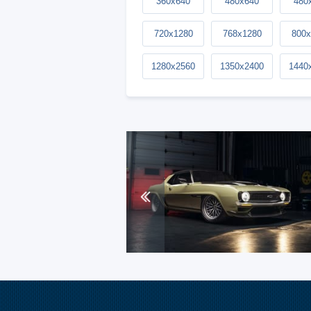
360x640
480x640
480
720x1280
768x1280
800x
1280x2560
1350x2400
1440