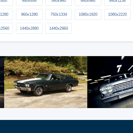
x800
480x854
540x960
640x960
640x1136
1280
960x1280
750x1334
1080x1920
1080x2220
x2560
1440x2880
1440x2960