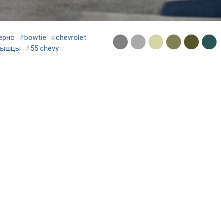
ерно
#
bowtie
#
chevrolet
мышцы
#
55 chevy