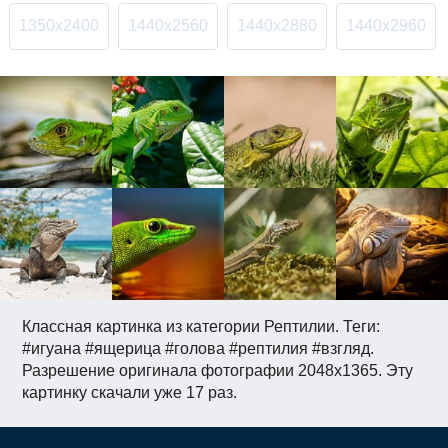
1350x2400
1440x2560
1440x2880
1440x2960
Классная картинка из категории Рептилии. Теги:
#игуана #ящерица #голова #рептилия #взгляд.
Разрешение оригинала фотографии 2048x1365. Эту
картинку скачали уже 17 раз.