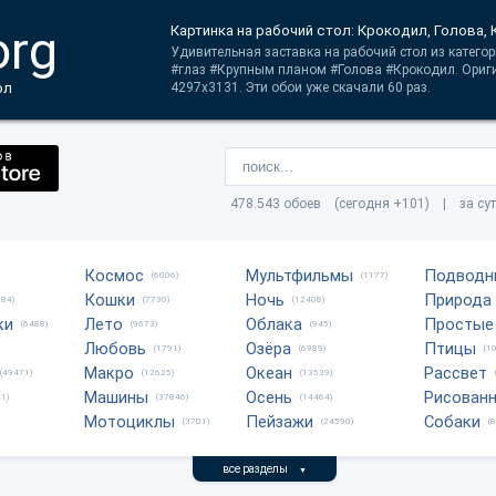
org
Картинка на рабочий стол: Крокодил, Голова,
Удивительная заставка на рабочий стол из катего
#глаз #Крупным планом #Голова #Крокодил. Ориг
ол
4297x3131. Эти обои уже скачали 60 раз.
478.543 обоев (сегодня +101) | за су
Космос
Мультфильмы
Подводн
(6006)
(1177)
Кошки
Ночь
Природа
684)
(7730)
(12408)
ки
Лето
Облака
Простые
(6488)
(9673)
(945)
Любовь
Озёра
Птицы
(1791)
(6989)
(1
Макро
Океан
Рассвет
(49471)
(12625)
(13539)
Машины
Осень
Рисован
1)
(37846)
(14464)
Мотоциклы
Пейзажи
Собаки
(3701)
(24590)
(
все разделы
▼