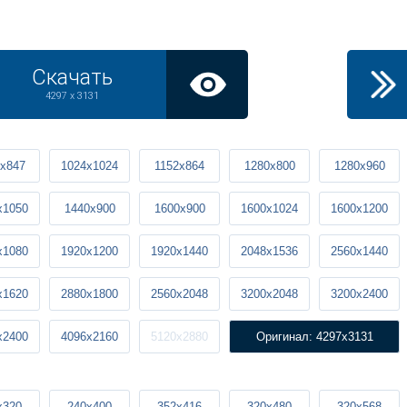
Скачать
4297 x 3131
x847
1024x1024
1152x864
1280x800
1280x960
x1050
1440x900
1600x900
1600x1024
1600x1200
x1080
1920x1200
1920x1440
2048x1536
2560x1440
x1620
2880x1800
2560x2048
3200x2048
3200x2400
x2400
4096x2160
5120x2880
Оригинал: 4297x3131
x320
240x400
352x416
320x480
320x568