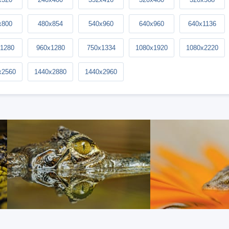
x800
480x854
540x960
640x960
640x1136
1280
960x1280
750x1334
1080x1920
1080x2220
x2560
1440x2880
1440x2960