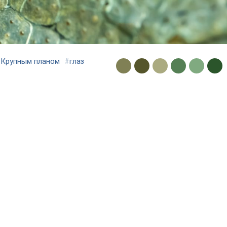
#
Крупным планом
#
глаз