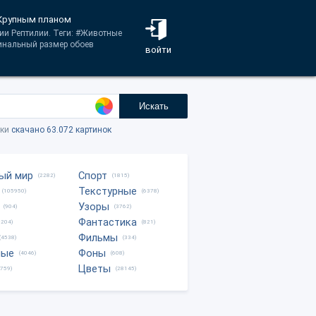
 Крупным планом
рии Рептилии. Теги: #Животные
инальный размер обоев
войти
Искать
тки
скачано 63.072 картинок
ый мир
Спорт
(2282)
(1815)
Текстурные
(105950)
(6378)
Узоры
(904)
(3762)
Фантастика
0204)
(821)
Фильмы
(4538)
(334)
ные
Фоны
(4046)
(608)
Цветы
8759)
(28145)