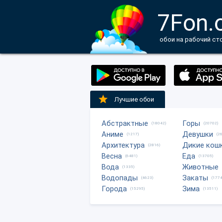
7Fon.
обои на рабочий ст
Лучшие обои
Абстрактные
Горы
(18042)
(20702)
Аниме
Девушки
(1217)
(2
Архитектура
Дикие кош
(2816)
Весна
Еда
(6481)
(13705)
Вода
Животные
(1335)
Водопады
Закаты
(4623)
(1774
Города
Зима
(15295)
(13511)