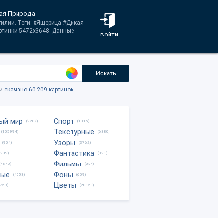
кая Природа
тилии. Теги: #Ящерица #Дикая
ртинки 5472x3648. Данные
войти
Искать
ки
скачано 60.209 картинок
ый мир
Спорт
(2282)
(1815)
Текстурные
(105994)
(6380)
Узоры
(904)
(3762)
Фантастика
0209)
(821)
Фильмы
(4540)
(334)
ные
Фоны
(4053)
(609)
Цветы
8759)
(28153)