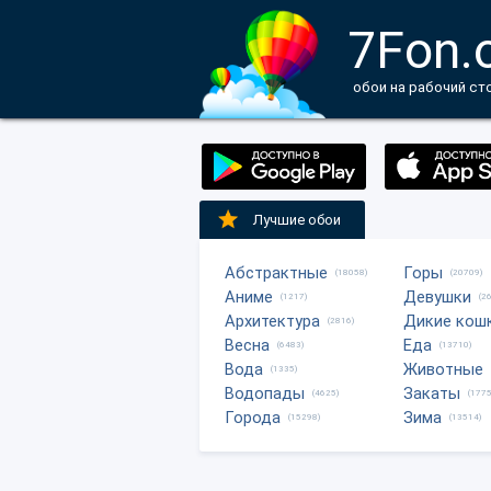
7Fon.
обои на рабочий ст
Лучшие обои
Абстрактные
Горы
(18058)
(20709)
Аниме
Девушки
(1217)
(2
Архитектура
Дикие кош
(2816)
Весна
Еда
(6483)
(13710)
Вода
Животные
(1335)
Водопады
Закаты
(4625)
(1775
Города
Зима
(15298)
(13514)