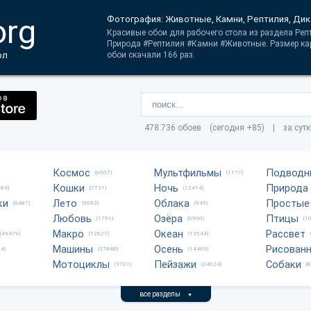
org
Фотография: Животные, Камни, Рептилия, Ди
Красивые обои для рабочего стола из раздела Реп
Природа #Рептилия #Камни #Животные. Размер ка
ол
обои скачали 166 раз.
478.736 обоев (сегодня +85) | за сут
Космос
Мультфильмы
Подводн
(6007)
(1177)
Кошки
Ночь
Природа
684)
(7731)
(12414)
ки
Лето
Облака
Простые
(6487)
(9683)
(945)
Любовь
Озёра
Птицы
(1791)
(6990)
(1
Макро
Океан
Рассвет
(49479)
(12627)
(13544)
Машины
Осень
Рисован
4)
(37848)
(14469)
Мотоциклы
Пейзажи
Собаки
(3701)
(24624)
(
все разделы
▼