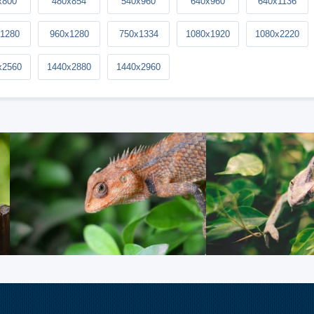
x800
480x854
540x960
640x960
640x1136
1280
960x1280
750x1334
1080x1920
1080x2220
x2560
1440x2880
1440x2960