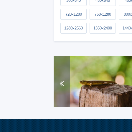
360x640
480x640
480
720x1280
768x1280
800x
1280x2560
1350x2400
1440