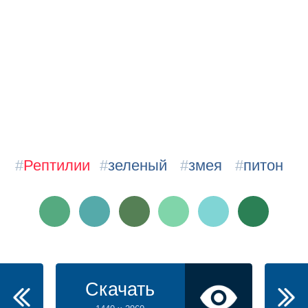
#
Рептилии
#
зеленый
#
змея
#
питон
Скачать