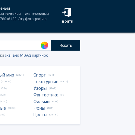
леный
ии Рептилии. Теги: #зеленый
3780x6130. Эту фотографию
войти
Искать
тки
скачано 61.662 картинок
ый мир
Спорт
(2281)
(1815)
Текстурные
(105933)
(6376)
Узоры
(904)
(3762)
Фантастика
0202)
(821)
Фильмы
(4535)
(334)
ные
Фоны
(4042)
(606)
Цветы
8759)
(28141)