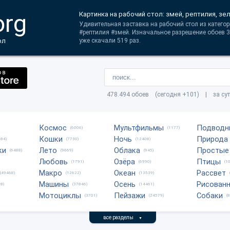
org
Картинка на рабочий стол: змей, рептилия, зе
Удивительная заставка на рабочий стол из категор
#рептилия #змей. Изначальное разрешение обоев 
ол
уже скачали 519 раз.
478.494 обоев (сегодня +101) | за су
Космос
Мультфильмы
Подводн
(6006)
(1177)
Кошки
Ночь
Природа
684)
(7730)
(12408)
ки
Лето
Облака
Простые
(6488)
(9669)
(945)
Любовь
Озёра
Птицы
(1791)
(6990)
(1
Макро
Океан
Рассвет
(49468)
(12622)
(13539)
Машины
Осень
Рисован
8)
(37846)
(14461)
Мотоциклы
Пейзажи
Собаки
(3701)
(24579)
(
все разделы
▼