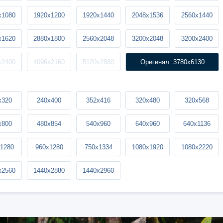
x1080
1920x1200
1920x1440
2048x1536
2560x1440
x1620
2880x1800
2560x2048
3200x2048
3200x2400
x2400
4096x2160
5120x2880
Оригинал: 3780x6130
x320
240x400
352x416
320x480
320x568
x800
480x854
540x960
640x960
640x1136
1280
960x1280
750x1334
1080x1920
1080x2220
x2560
1440x2880
1440x2960