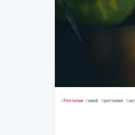
#
Рептилии
#
змей
#
рептилия
#
зе