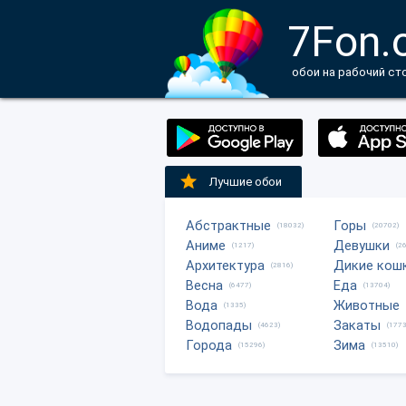
7Fon.
обои на рабочий ст
Лучшие обои
Абстрактные
Горы
(18032)
(20702)
Аниме
Девушки
(1217)
(2
Архитектура
Дикие кош
(2816)
Весна
Еда
(6477)
(13704)
Вода
Животные
(1335)
Водопады
Закаты
(4623)
(1773
Города
Зима
(15296)
(13510)