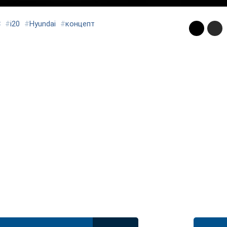
C
#
i20
#
Hyundai
#
концепт