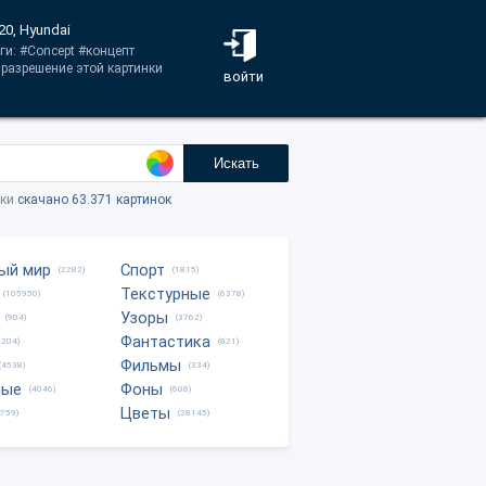
20, Hyundai
ги: #Concept #концепт
разрешение этой картинки
войти
Искать
тки
скачано 63.371 картинок
ый мир
Спорт
(2282)
(1815)
Текстурные
(105950)
(6378)
Узоры
(904)
(3762)
Фантастика
0204)
(821)
Фильмы
(4538)
(334)
ные
Фоны
(4046)
(608)
Цветы
8759)
(28145)