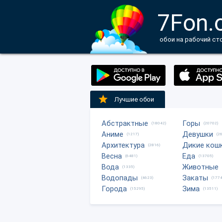
7Fon.
обои на рабочий ст
Лучшие обои
Абстрактные
Горы
(18042)
(20702)
Аниме
Девушки
(1217)
(2
Архитектура
Дикие кош
(2816)
Весна
Еда
(6481)
(13705)
Вода
Животные
(1335)
Водопады
Закаты
(4623)
(1774
Города
Зима
(15295)
(13511)