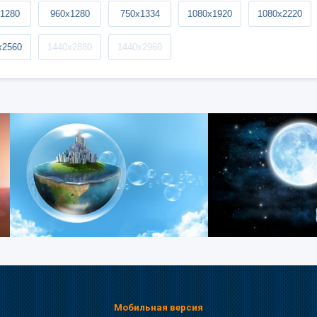
1280
960x1280
750x1334
1080x1920
1080x2220
x2560
1440x2880
1440x2960
Мобильная версия