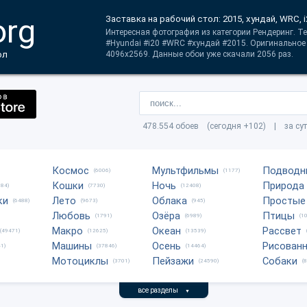
org
Заставка на рабочий стол: 2015, хундай, WRC, i
Интересная фотография из категории Рендеринг. Те
#Hyundai #i20 #WRC #хундай #2015. Оригинальное 
ол
4096x2569. Данные обои уже скачали 2056 раз.
478.554 обоев (сегодня +102) | за су
Космос
Мультфильмы
Подводн
(6006)
(1177)
Кошки
Ночь
Природа
684)
(7730)
(12408)
ки
Лето
Облака
Простые
(6488)
(9673)
(945)
Любовь
Озёра
Птицы
(1791)
(6989)
(1
Макро
Океан
Рассвет
(49471)
(12625)
(13539)
Машины
Осень
Рисован
1)
(37846)
(14464)
Мотоциклы
Пейзажи
Собаки
(3701)
(24590)
(
все разделы
▼