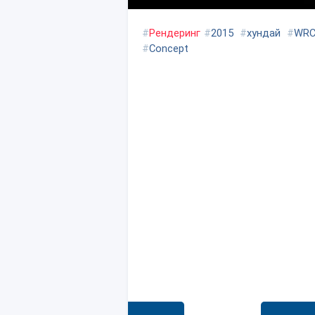
#
Рендеринг
#
2015
#
хундай
#
WR
#
Concept