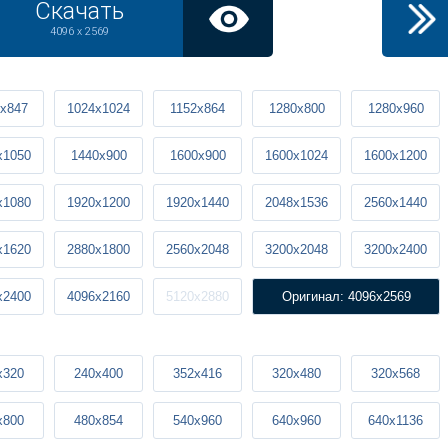
Скачать
4096 x 2569
x847
1024x1024
1152x864
1280x800
1280x960
x1050
1440x900
1600x900
1600x1024
1600x1200
x1080
1920x1200
1920x1440
2048x1536
2560x1440
x1620
2880x1800
2560x2048
3200x2048
3200x2400
x2400
4096x2160
5120x2880
Оригинал: 4096x2569
x320
240x400
352x416
320x480
320x568
x800
480x854
540x960
640x960
640x1136