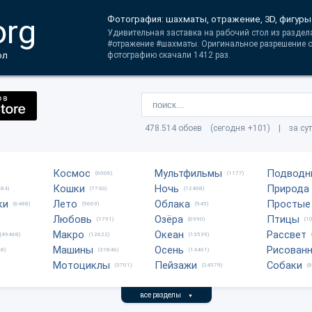
org
Фотография: шахматы, отражение, 3D, фигуры
Удивительная заставка на рабочий стол из раздела
#отражение #шахматы. Оригинальное разрешение о
ол
фотографию скачали 1412 раз.
478.514 обоев (сегодня +101) | за су
Космос
Мультфильмы
Подводн
(6006)
(1177)
Кошки
Ночь
Природа
684)
(7730)
(12408)
ки
Лето
Облака
Простые
(6488)
(9669)
(945)
Любовь
Озёра
Птицы
(1791)
(6990)
(1
Макро
Океан
Рассвет
(49468)
(12622)
(13539)
Машины
Осень
Рисован
8)
(37846)
(14461)
Мотоциклы
Пейзажи
Собаки
(3701)
(24579)
(
все разделы
▼