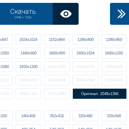
Скачать
2048 x 1366
x847
1024x1024
1152x864
1280x800
1280x960
x1050
1440x900
1600x900
1600x1024
1600x1200
x1080
1920x1200
1920x1440
2048x1536
2560x1440
x1620
2880x1800
2560x2048
3200x2048
3200x2400
x2400
4096x2160
5120x2880
Оригинал: 2048x1366
x320
240x400
352x416
320x480
320x568