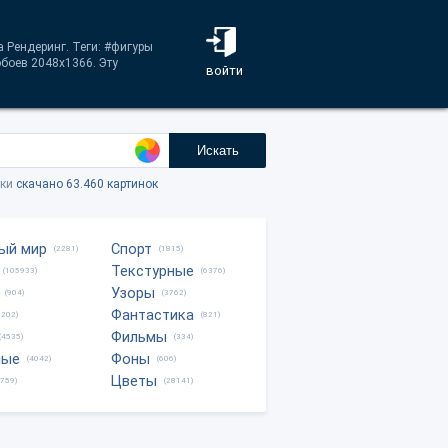
 Рендеринг. Теги: #фигуры
боев 2048x1366. Эту
войти
Искать
тки
скачано 63.460 картинок
ый мир
Спорт
(2281)
(1815)
Текстурные
(105933)
(6376)
Узоры
(904)
(3762)
Фантастика
0202)
(821)
Фильмы
(4535)
(334)
ные
Фоны
(4042)
(606)
Цветы
8759)
(28141)