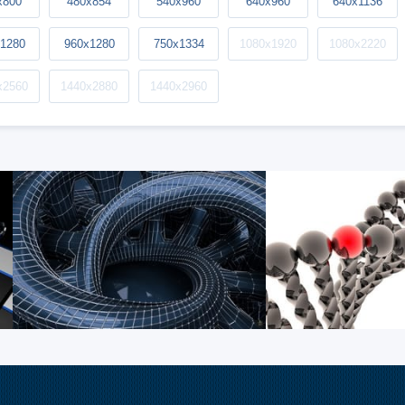
x800
480x854
540x960
640x960
640x1136
1280
960x1280
750x1334
1080x1920
1080x2220
x2560
1440x2880
1440x2960