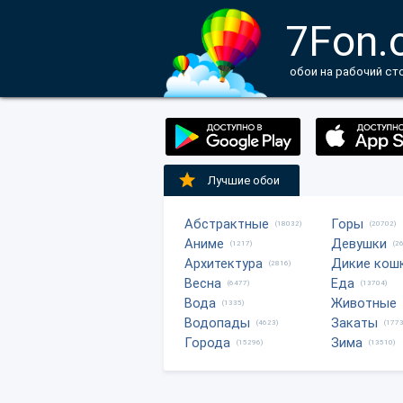
7Fon.
обои на рабочий ст
Лучшие обои
Абстрактные
Горы
(18032)
(20702)
Аниме
Девушки
(1217)
(2
Архитектура
Дикие кош
(2816)
Весна
Еда
(6477)
(13704)
Вода
Животные
(1335)
Водопады
Закаты
(4623)
(1773
Города
Зима
(15296)
(13510)