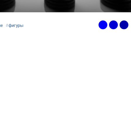
ие
#
фигуры