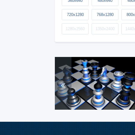
360x640
480x640
480
720x1280
768x1280
800x
1280x2560
1350x2400
1440