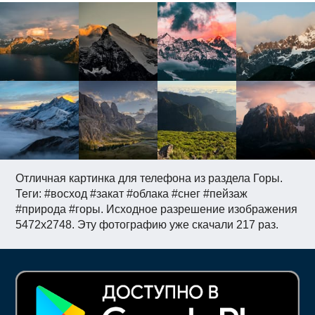
Отличная картинка для телефона из раздела Горы.
Теги: #восход #закат #облака #снег #пейзаж
#природа #горы. Исходное разрешение изображения
5472x2748. Эту фотографию уже скачали 217 раз.