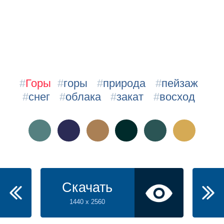
#
Горы
#
горы
#
природа
#
пейзаж
#
снег
#
облака
#
закат
#
восход
Скачать
1440 x 2560