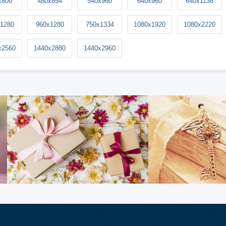
x800
480x854
540x960
640x960
640x1136
1280
960x1280
750x1334
1080x1920
1080x2220
x2560
1440x2880
1440x2960