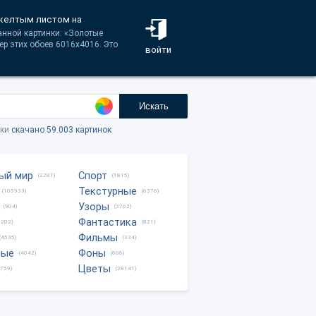
 желтым листом на
анной картинки: «Золотые
ер этих обоев 6016x4016. Это
войти
Искать
тки
скачано 59.003 картинок
ый мир
Спорт
(2281)
(1815)
Текстурные
(105933)
(6376)
Узоры
(904)
(3762)
Фантастика
0202)
(821)
Фильмы
(4535)
(334)
ные
Фоны
(4042)
(606)
Цветы
8759)
(28141)