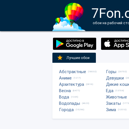
7Fon.
обои на рабочий ст
Лучшие обои
Абстрактные
Горы
(18032)
(20702)
Аниме
Девушки
(1217)
(2
Архитектура
Дикие кош
(2816)
Весна
Еда
(6477)
(13704)
Вода
Животные
(1335)
Водопады
Закаты
(4623)
(1773
Города
Зима
(15296)
(13510)