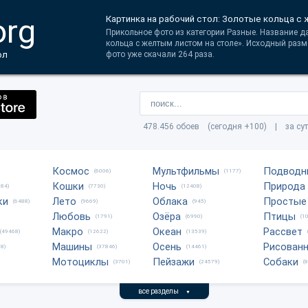
org
Картинка на рабочий стол: Золотые кольца с
Прикольное фото из категории Разные. Название д
кольца с желтым листом на столе». Исходный разм
ол
фото уже скачали 264 раза.
478.456 обоев (сегодня +100) | за су
Космос
Мультфильмы
Подводн
(6006)
(1177)
Кошки
Ночь
Природа
684)
(7730)
(12408)
ки
Лето
Облака
Простые
(6488)
(9669)
(945)
Любовь
Озёра
Птицы
(1791)
(6990)
(1
Макро
Океан
Рассвет
(49468)
(12622)
(13539)
Машины
Осень
Рисован
8)
(37846)
(14461)
Мотоциклы
Пейзажи
Собаки
(3701)
(24579)
(
все разделы
▼