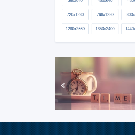
360x640
480x640
480
720x1280
768x1280
800x
1280x2560
1350x2400
1440