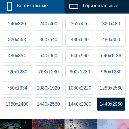
Вертикальные
Горизонтальные
240x320
240x400
352x416
320x480
320x568
360x640
480x640
480x800
480x854
540x960
640x960
640x1136
720x1280
768x1280
800x1280
960x1280
750x1334
1080x1920
1080x2220
1280x2560
1350x2400
1440x2560
1440x2880
1440x2960