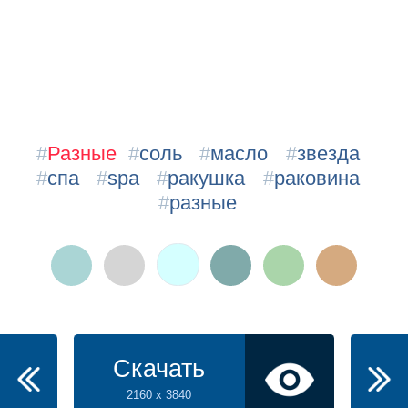
#
Разные
#
соль
#
масло
#
звезда
#
спа
#
spa
#
ракушка
#
раковина
#
разные
Скачать
2160 x 3840