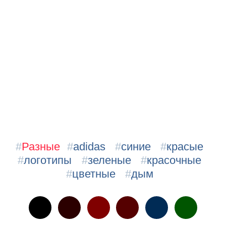
#
Разные
#
adidas
#
синие
#
красые
#
логотипы
#
зеленые
#
красочные
#
цветные
#
дым