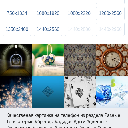
750x1334
1080x1920
1080x2220
1280x2560
1350x2400
1440x2560
1440x2880
1440x2960
Качественая картинка на телефон из раздела Разные.
Теги: #взрыв #бренды #адидас #дым #цветные
#красочные #зеленые #логотипы #красые #синие