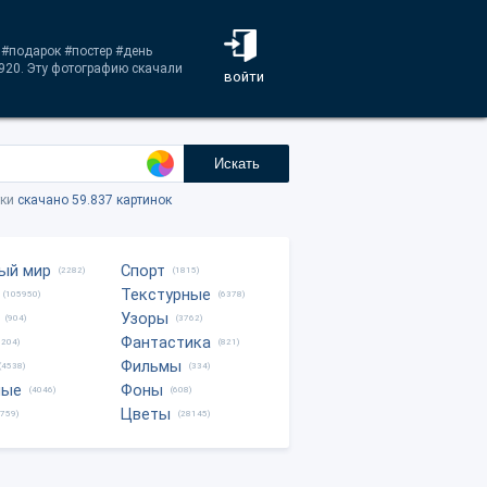
 #подарок #постер #день
920. Эту фотографию скачали
войти
Искать
тки
скачано 59.837 картинок
ый мир
Спорт
(2282)
(1815)
Текстурные
(105950)
(6378)
Узоры
(904)
(3762)
Фантастика
0204)
(821)
Фильмы
(4538)
(334)
ные
Фоны
(4046)
(608)
Цветы
8759)
(28145)