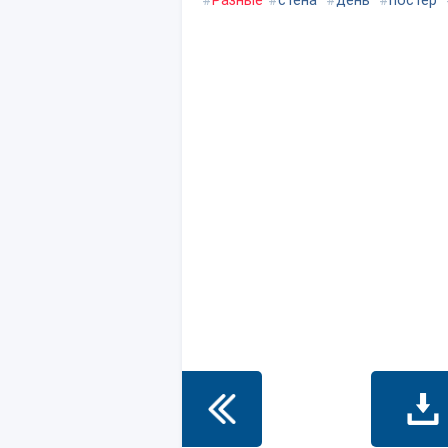
#
Разные
#
стена
#
день
#
постер