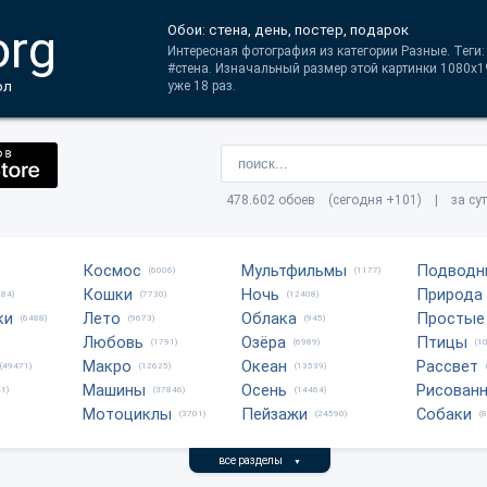
org
Обои: стена, день, постер, подарок
Интересная фотография из категории Разные. Теги:
#стена. Изначальный размер этой картинки 1080x1
ол
уже 18 раз.
478.602 обоев (сегодня +101) | за су
Космос
Мультфильмы
Подводн
(6006)
(1177)
Кошки
Ночь
Природа
684)
(7730)
(12408)
ки
Лето
Облака
Простые
(6488)
(9673)
(945)
Любовь
Озёра
Птицы
(1791)
(6989)
(1
Макро
Океан
Рассвет
(49471)
(12625)
(13539)
Машины
Осень
Рисован
1)
(37846)
(14464)
Мотоциклы
Пейзажи
Собаки
(3701)
(24590)
(
все разделы
▼