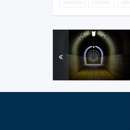
1280x2560
1350x2400
1440