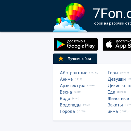
7Fon.
обои на рабочий ст
Лучшие обои
Абстрактные
Горы
(18042)
(20702)
Аниме
Девушки
(1217)
(2
Архитектура
Дикие кош
(2816)
Весна
Еда
(6481)
(13705)
Вода
Животные
(1335)
Водопады
Закаты
(4623)
(1774
Города
Зима
(15295)
(13511)