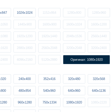
x847
1024x1024
1152x864
1280x800
1280x960
x1050
1440x900
1600x900
1600x1024
1600x1200
x1080
1920x1200
1920x1440
2048x1536
2560x1440
x1620
2880x1800
2560x2048
3200x2048
3200x2400
x2400
4096x2160
5120x2880
Оригинал: 1080x1920
x320
240x400
352x416
320x480
320x568
x800
480x854
540x960
640x960
640x1136
1280
960x1280
750x1334
1080x1920
1080x2220