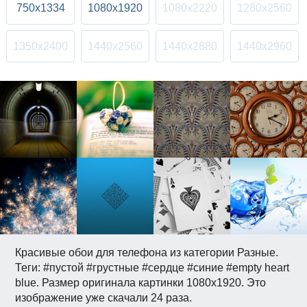
750x1334
1080x1920
1080x2220
1280x2560
1350x2400
1440x2560
1440x2880
1440x2960
Красивые обои для телефона из категории Разные.
Теги: #пустой #грустные #сердце #синие #empty heart
blue. Размер оригинала картинки 1080x1920. Это
изображение уже скачали 24 раза.