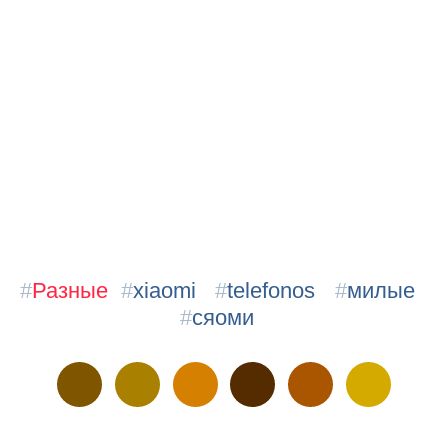
#
Разные
#
xiaomi
#
telefonos
#
милые
#
сяоми