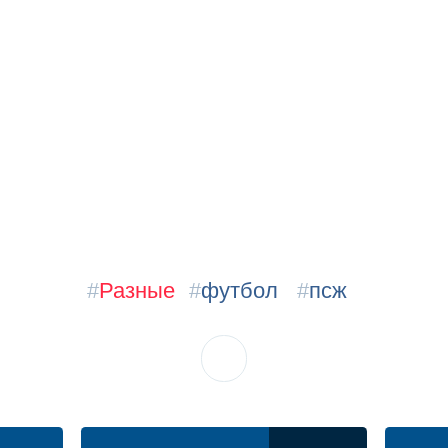
#
Разные
#
футбол
#
псж