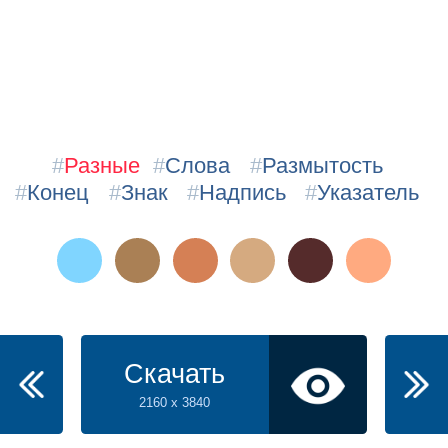
#
Разные
#
Слова
#
Размытость
#
Конец
#
Знак
#
Надпись
#
Указатель
Скачать
2160 x 3840