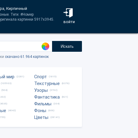
фра, Кирпичный
зные. Теги: #Номер
ригинала картинки 5917x3945.
войти
Искать
тки
скачано 61.964 картинок
ый мир
Спорт
(2281)
(1815)
Текстурные
(105933)
(6376)
Узоры
(904)
(3762)
Фантастика
0202)
(821)
Фильмы
(4535)
(334)
ные
Фоны
(4042)
(606)
Цветы
8759)
(28141)