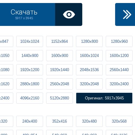
Скачать
5917 x 3945
x847
1024x1024
1152x864
1280x800
1280x960
x1050
1440x900
1600x900
1600x1024
1600x1200
x1080
1920x1200
1920x1440
2048x1536
2560x1440
x1620
2880x1800
2560x2048
3200x2048
3200x2400
x2400
4096x2160
5120x2880
Оригинал: 5917x3945
x320
240x400
352x416
320x480
320x568