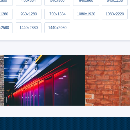
x800
480x854
540x960
640x960
640x1136
1280
960x1280
750x1334
1080x1920
1080x2220
x2560
1440x2880
1440x2960