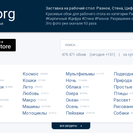
org
Заставка на рабочий стол: Разное, Стена, Ци
Красивые обои для рабочего стола из категории Ра
#Кирпичный #Цифра #Стена #Разное. Разрешение о
ол
Это фото уже скачали 93 раза.
478.471 обоев (сегодня +101) | за су
Космос
Мультфильмы
Подводн
(6006)
(1177)
Кошки
Ночь
Природа
684)
(7730)
(12408)
ки
Лето
Облака
Простые
(6488)
(9669)
(945)
Любовь
Озёра
Птицы
(1791)
(6990)
(1
Макро
Океан
Рассвет
(49468)
(12622)
(13539)
Машины
Осень
Рисован
8)
(37846)
(14461)
Мотоциклы
Пейзажи
Собаки
(3701)
(24579)
(
все разделы
▼