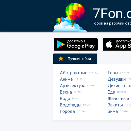
7Fon.
обои на рабочий ст
Лучшие обои
Абстрактные
Горы
(18032)
(20702)
Аниме
Девушки
(1217)
(2
Архитектура
Дикие кош
(2816)
Весна
Еда
(6477)
(13704)
Вода
Животные
(1335)
Водопады
Закаты
(4623)
(1773
Города
Зима
(15296)
(13510)