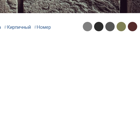
а
#
Кирпичный
#
Номер