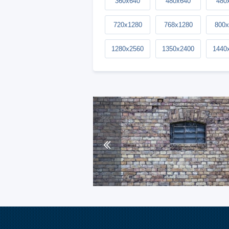
360x640
480x640
480
720x1280
768x1280
800x
1280x2560
1350x2400
1440