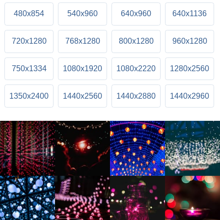
480x854
540x960
640x960
640x1136
720x1280
768x1280
800x1280
960x1280
750x1334
1080x1920
1080x2220
1280x2560
1350x2400
1440x2560
1440x2880
1440x2960