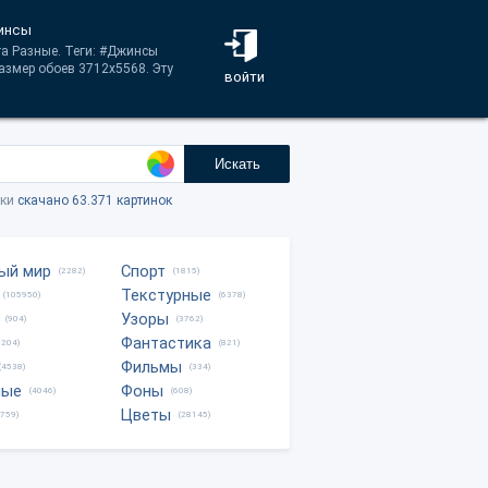
жинсы
га Разные. Теги: #Джинсы
змер обоев 3712x5568. Эту
войти
Искать
тки
скачано 63.371 картинок
ый мир
Спорт
(2282)
(1815)
Текстурные
(105950)
(6378)
Узоры
(904)
(3762)
Фантастика
0204)
(821)
Фильмы
(4538)
(334)
ные
Фоны
(4046)
(608)
Цветы
8759)
(28145)