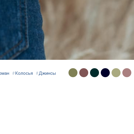
рман
#
Колосья
#
Джинсы