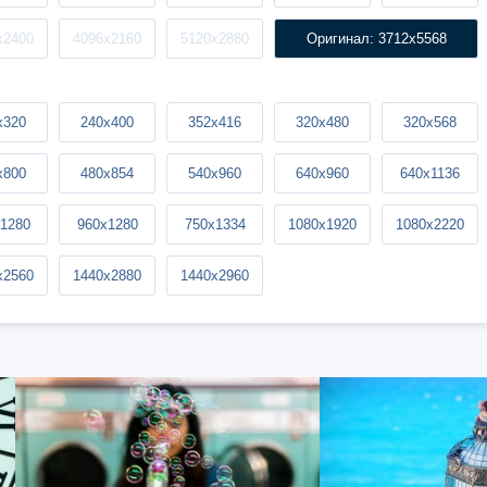
x2400
4096x2160
5120x2880
Оригинал: 3712x5568
x320
240x400
352x416
320x480
320x568
x800
480x854
540x960
640x960
640x1136
1280
960x1280
750x1334
1080x1920
1080x2220
x2560
1440x2880
1440x2960