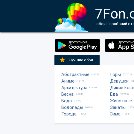
7Fon.
обои на рабочий ст
Лучшие обои
Абстрактные
Горы
(18042)
(20702)
Аниме
Девушки
(1217)
(2
Архитектура
Дикие кош
(2816)
Весна
Еда
(6481)
(13705)
Вода
Животные
(1335)
Водопады
Закаты
(4623)
(1774
Города
Зима
(15295)
(13511)