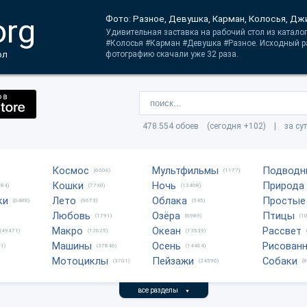
org
Фото: Разное, Девушка, Карман, Колосья, Д
Удивительная заставка на рабочий стол из катало
#Колосья #Карман #Девушка #Разное. Исходный ра
ол
фотографию скачали уже 32 раза.
478.554 обоев (сегодня +102) | за су
Космос
Мультфильмы
Подводн
(6006)
(1177)
Кошки
Ночь
Природа
684)
(7730)
(12408)
ки
Лето
Облака
Простые
(6488)
(9673)
(945)
Любовь
Озёра
Птицы
(1791)
(6989)
(1
Макро
Океан
Рассвет
(49471)
(12625)
(13539)
Машины
Осень
Рисован
1)
(37846)
(14464)
Мотоциклы
Пейзажи
Собаки
(3701)
(24590)
(
все разделы
▼