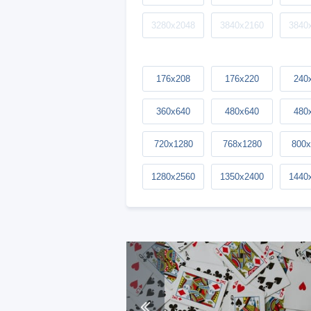
3280x2048
3840x2160
3840
176x208
176x220
240
360x640
480x640
480
720x1280
768x1280
800x
1280x2560
1350x2400
1440