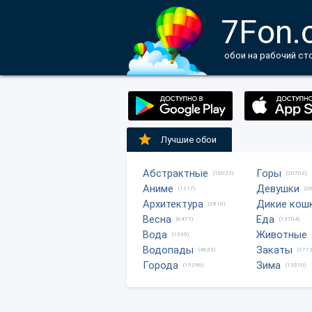
7Fon.
обои на рабочий ст
Лучшие обои
Абстрактные
Горы
(18032)
(20702)
Аниме
Девушки
(1217)
(2
Архитектура
Дикие кош
(2816)
Весна
Еда
(6477)
(13704)
Вода
Животные
(1335)
Водопады
Закаты
(4623)
(1773
Города
Зима
(15296)
(13510)