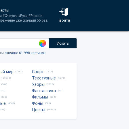
Карты
ты #Фокусы #Руки #Разное.
войти
ражение уже скачали 55 раз.
Искать
тки
скачано 61.998 картинок
ый мир
Спорт
(2281)
(1815)
Текстурные
(105933)
(6376)
Узоры
(904)
(3762)
Фантастика
0202)
(821)
Фильмы
(4535)
(334)
ные
Фоны
(4042)
(606)
Цветы
8759)
(28141)