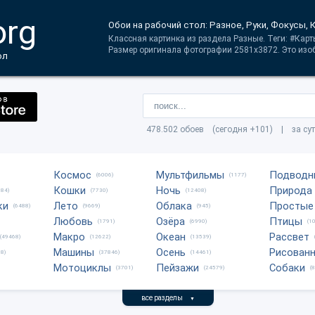
org
Обои на рабочий стол: Разное, Руки, Фокусы, 
Классная картинка из раздела Разные. Теги: #Кар
Размер оригинала фотографии 2581x3872. Это изоб
ол
478.502 обоев (сегодня +101) | за су
Космос
Мультфильмы
Подводн
(6006)
(1177)
Кошки
Ночь
Природа
684)
(7730)
(12408)
ки
Лето
Облака
Простые
(6488)
(9669)
(945)
Любовь
Озёра
Птицы
(1791)
(6990)
(1
Макро
Океан
Рассвет
(49468)
(12622)
(13539)
Машины
Осень
Рисован
8)
(37846)
(14461)
Мотоциклы
Пейзажи
Собаки
(3701)
(24579)
(
все разделы
▼