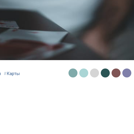
ы
#
Карты