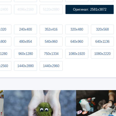
x2400
4096x2160
5120x2880
Оригинал: 2581x3872
x320
240x400
352x416
320x480
320x568
x800
480x854
540x960
640x960
640x1136
1280
960x1280
750x1334
1080x1920
1080x2220
x2560
1440x2880
1440x2960