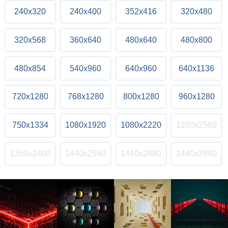
240x320
240x400
352x416
320x480
320x568
360x640
480x640
480x800
480x854
540x960
640x960
640x1136
720x1280
768x1280
800x1280
960x1280
750x1334
1080x1920
1080x2220
1280x2560
1350x2400
1440x2560
1440x2880
1440x2960