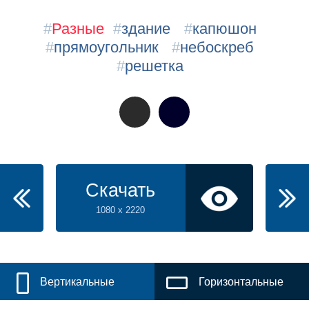
#
Разные
#
здание
#
капюшон
#
прямоугольник
#
небоскреб
#
решетка
Скачать
1080 x 2220
Вертикальные
Горизонтальные