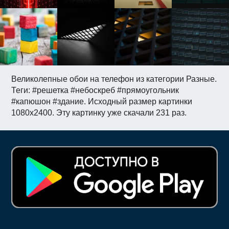
Великолепные обои на телефон из категории Разные.
Теги: #решетка #небоскреб #прямоугольник
#капюшон #здание. Исходный размер картинки
1080x2400. Эту картинку уже скачали 231 раз.