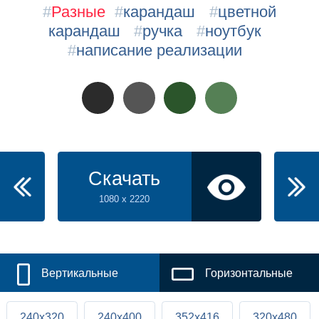
#
Разные
#
карандаш
#
цветной
карандаш
#
ручка
#
ноутбук
#
написание реализации
Скачать
1080 x 2220
Вертикальные
Горизонтальные
240x320
240x400
352x416
320x480