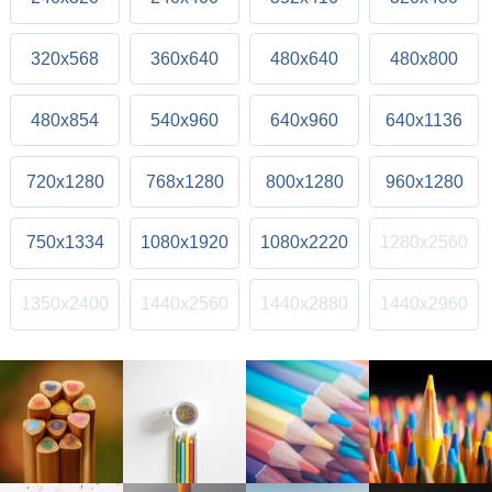
320x568
360x640
480x640
480x800
480x854
540x960
640x960
640x1136
720x1280
768x1280
800x1280
960x1280
750x1334
1080x1920
1080x2220
1280x2560
1350x2400
1440x2560
1440x2880
1440x2960