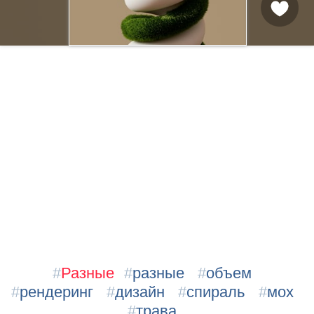
#
Разные
#
разные
#
объем
#
рендеринг
#
дизайн
#
спираль
#
мох
#
трава