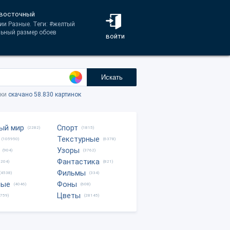
, восточный
ии Разные. Теги: #желтый
льный размер обоев
войти
Искать
тки
скачано 58.830 картинок
ый мир
Спорт
(2282)
(1815)
Текстурные
(105950)
(6378)
Узоры
(904)
(3762)
Фантастика
0204)
(821)
Фильмы
(4538)
(334)
ные
Фоны
(4046)
(608)
Цветы
8759)
(28145)