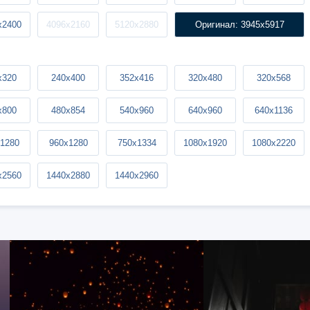
x2400
4096x2160
5120x2880
Оригинал: 3945x5917
x320
240x400
352x416
320x480
320x568
x800
480x854
540x960
640x960
640x1136
1280
960x1280
750x1334
1080x1920
1080x2220
x2560
1440x2880
1440x2960