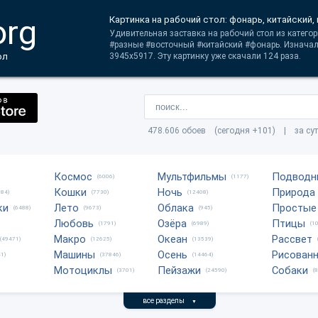
org
Картинка на рабочий стол: фонарь, китайский
Удивительная заставка на рабочий стол из категор
#разные #восточный #китайский #фонарь. Изнача
ол
3945x5917. Эту картинку уже скачали 124 раза.
478.606 обоев (сегодня +101) | за су
Космос
Мультфильмы
Подводн
(6006)
(1177)
Кошки
Ночь
Природа
684)
(7730)
(12408)
ки
Лето
Облака
Простые
(6488)
(9673)
(945)
Любовь
Озёра
Птицы
(1791)
(6989)
(1
Макро
Океан
Рассвет
(49471)
(12625)
(13539)
Машины
Осень
Рисован
1)
(37846)
(14464)
Мотоциклы
Пейзажи
Собаки
(3701)
(24590)
(
все разделы
▼