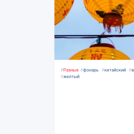
#
Разные
#
фонарь
#
китайский
#
#
желтый