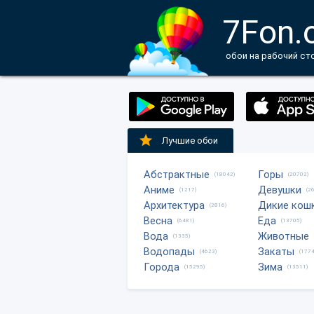
7Fon.
обои на рабочий ст
Лучшие обои
Абстрактные
Горы
(18042)
(20702)
Аниме
Девушки
(1217)
(2
Архитектура
Дикие кош
(2816)
Весна
Еда
(6481)
(13705)
Вода
Животные
(1335)
Водопады
Закаты
(4623)
(1774
Города
Зима
(15295)
(13511)