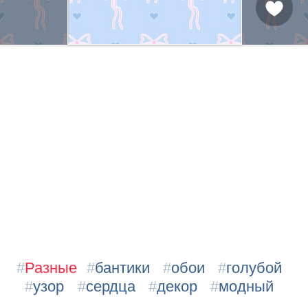
#
Разные
#
бантики
#
обои
#
голубой
#
узор
#
сердца
#
декор
#
модный