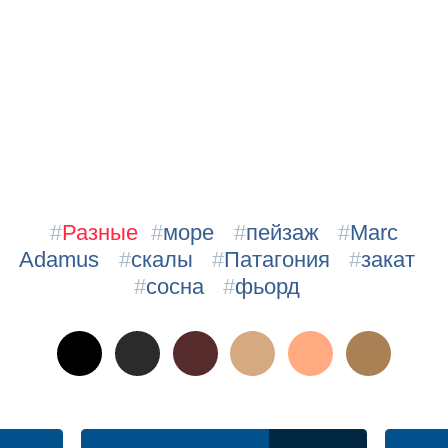
#
Разные
#
море
#
пейзаж
#
Marc
Adamus
#
скалы
#
Патагония
#
закат
#
сосна
#
фьорд