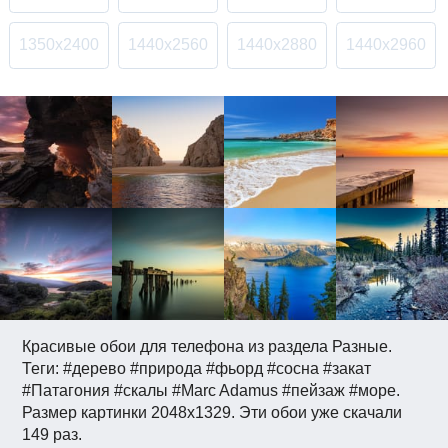
1350x2400
1440x2560
1440x2880
1440x2960
Красивые обои для телефона из раздела Разные.
Теги: #дерево #природа #фьорд #сосна #закат
#Патагония #скалы #Marc Adamus #пейзаж #море.
Размер картинки 2048x1329. Эти обои уже скачали
149 раз.