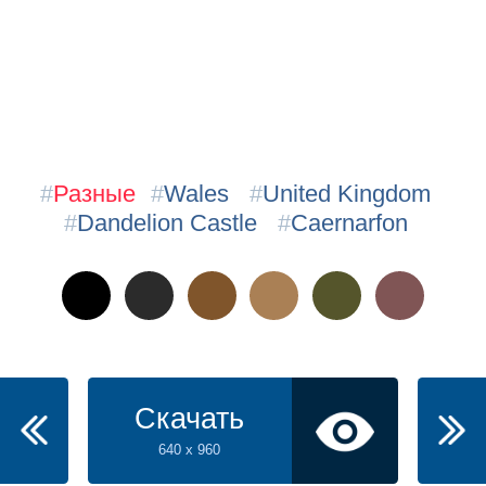
#
Разные
#
Wales
#
United Kingdom
#
Dandelion Castle
#
Caernarfon
Скачать
640 x 960