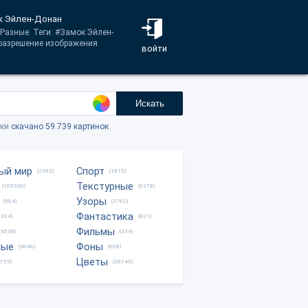
к Эйлен-Донан
Разные. Теги: #Замок Эйлен-
разрешение изображения
войти
Искать
тки
скачано 59.739 картинок
ый мир
Спорт
(2282)
(1815)
Текстурные
(105950)
(6378)
Узоры
(904)
(3762)
Фантастика
0204)
(821)
Фильмы
(4538)
(334)
ные
Фоны
(4046)
(608)
Цветы
8759)
(28145)