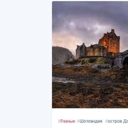
#
Разные
#
Шотландия
#
остров Д