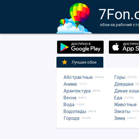
7Fon.
обои на рабочий ст
Лучшие обои
Абстрактные
Горы
(18042)
(20702)
Аниме
Девушки
(1217)
(2
Архитектура
Дикие кош
(2816)
Весна
Еда
(6481)
(13705)
Вода
Животные
(1335)
Водопады
Закаты
(4623)
(1774
Города
Зима
(15295)
(13511)