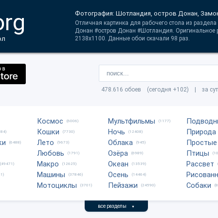
org
Фотография: Шотландия, остров Донан, Замо
Отличная картинка для рабочего стола из раздела 
Донан #остров Донан #Шотландия. Оригинальное 
ол
2138x1100. Данные обои скачали 98 раз.
478.616 обоев (сегодня +102) | за су
Космос
Мультфильмы
Подводн
(6006)
(1177)
Кошки
Ночь
Природа
684)
(7730)
(12408)
ки
Лето
Облака
Простые
(6488)
(9673)
(945)
Любовь
Озёра
Птицы
(1791)
(6989)
(1
Макро
Океан
Рассвет
(49471)
(12625)
(13539)
Машины
Осень
Рисован
1)
(37846)
(14464)
Мотоциклы
Пейзажи
Собаки
(3701)
(24590)
(
все разделы
▼