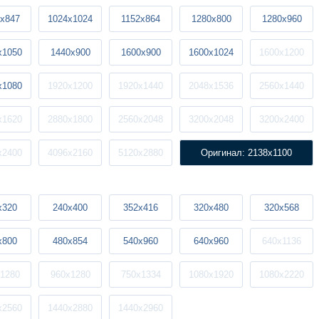
x847
1024x1024
1152x864
1280x800
1280x960
x1050
1440x900
1600x900
1600x1024
1600x1200
x1080
1920x1200
1920x1440
2048x1536
2560x1440
x1620
2880x1800
2560x2048
3200x2048
3200x2400
x2400
4096x2160
5120x2880
Оригинал: 2138x1100
x320
240x400
352x416
320x480
320x568
x800
480x854
540x960
640x960
640x1136
1280
960x1280
750x1334
1080x1920
1080x2220
x2560
1440x2880
1440x2960