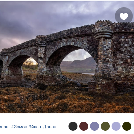
онан
#
Замок Эйлен-Донан