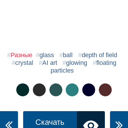
#
Разные
#
glass
#
ball
#
depth of field
#
crystal
#
AI art
#
glowing
#
floating
particles
Скачать