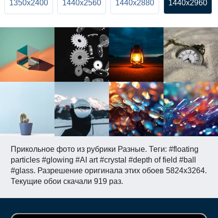
1350x2400
1440x2560
1440x2880
1440x2960
Прикольное фото из рубрики Разные. Теги: #floating
particles #glowing #AI art #crystal #depth of field #ball
#glass. Разрешение оригинала этих обоев 5824x3264.
Текущие обои скачали 919 раз.