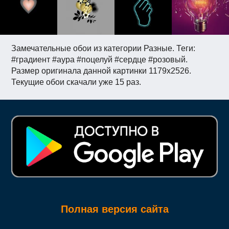
Замечательные обои из категории Разные. Теги:
#градиент #аура #поцелуй #сердце #розовый.
Размер оригинала данной картинки 1179x2526.
Текущие обои скачали уже 15 раз.
Полная версия сайта