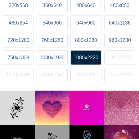
320x568
360x640
480x640
480x800
480x854
540x960
640x960
640x1136
720x1280
768x1280
800x1280
960x1280
750x1334
1080x1920
1080x2220
1280x2560
1350x2400
1440x2560
1440x2880
1440x2960