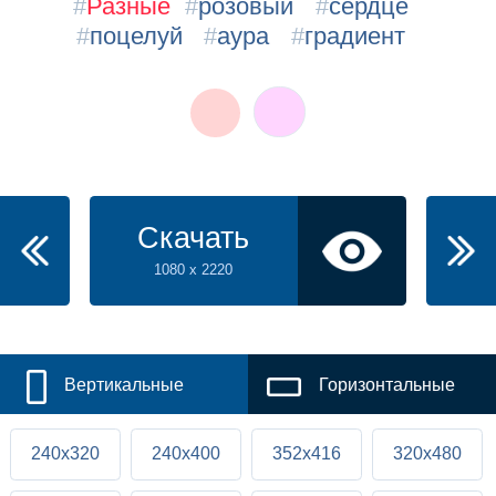
#
Разные
#
розовый
#
сердце
#
поцелуй
#
аура
#
градиент
Скачать
1080 x 2220
Вертикальные
Горизонтальные
240x320
240x400
352x416
320x480