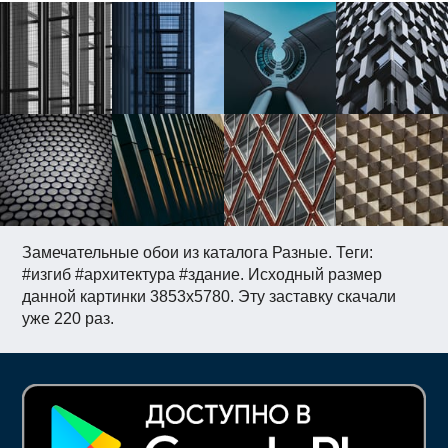
Замечательные обои из каталога Разные. Теги:
#изгиб #архитектура #здание. Исходный размер
данной картинки 3853x5780. Эту заставку скачали
уже 220 раз.