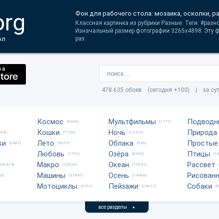
org
Фон для рабочего стола: мозаика, осколки, 
Классная картинка из рубрики Разные. Теги: #раз
Изначальный размер фотографии 3265x4898. Эту 
ол
раз.
478.635 обоев (сегодня +100) | за су
Космос
Мультфильмы
Подводн
(6006)
(1177)
Кошки
Ночь
Природа
684)
(7730)
(12410)
ки
Лето
Облака
Простые
(6487)
(9677)
(945)
Любовь
Озёра
Птицы
(1791)
(6990)
(1
Макро
Океан
Рассвет
(49474)
(12626)
(13542)
Машины
Осень
Рисован
0)
(37847)
(14466)
Мотоциклы
Пейзажи
Собаки
(3701)
(24611)
(
все разделы
▼