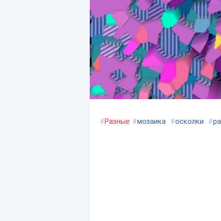
#
Разные
#
мозаика
#
осколки
#
р