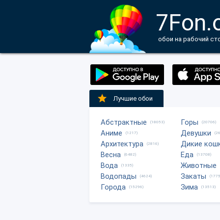
7Fon.
обои на рабочий ст
Лучшие обои
Абстрактные
Горы
(18053)
(20706)
Аниме
Девушки
(1217)
(2
Архитектура
Дикие кош
(2816)
Весна
Еда
(6482)
(13708)
Вода
Животные
(1335)
Водопады
Закаты
(4624)
(1775
Города
Зима
(15296)
(13513)