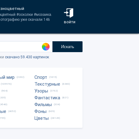
разноцветный
ноцветный #осколки #мозаика.
фотографию уже скачали 146
войти
Искать
тки
скачано 59.430 картинок
ый мир
Спорт
(2282)
(1815)
Текстурные
(105976)
(6380)
Узоры
(904)
(3762)
Фантастика
0205)
(821)
Фильмы
(4540)
(334)
ные
Фоны
(4052)
(609)
Цветы
8759)
(28149)