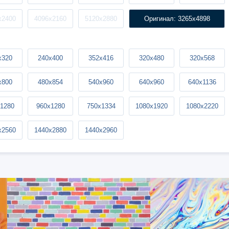
x2400
4096x2160
5120x2880
Оригинал: 3265x4898
x320
240x400
352x416
320x480
320x568
x800
480x854
540x960
640x960
640x1136
1280
960x1280
750x1334
1080x1920
1080x2220
x2560
1440x2880
1440x2960