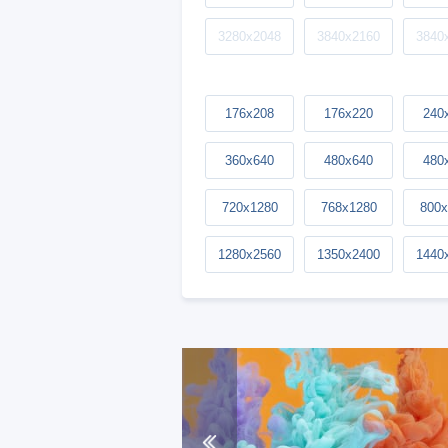
3280x2048
3840x2160
3840
176x208
176x220
240
360x640
480x640
480
720x1280
768x1280
800x
1280x2560
1350x2400
1440