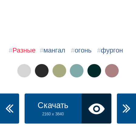
#
Разные
#
мангал
#
огонь
#
фургон
Скачать
2160 x 3840