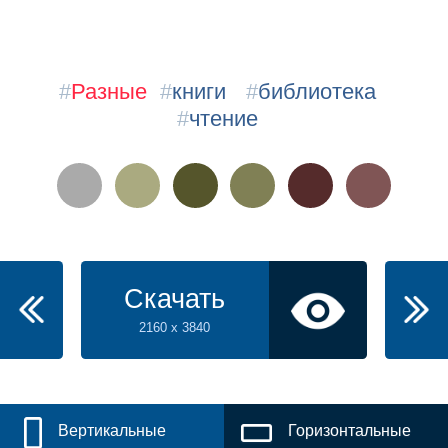
#
Разные
#
книги
#
библиотека
#
чтение
Скачать
2160 x 3840
Вертикальные
Горизонтальные