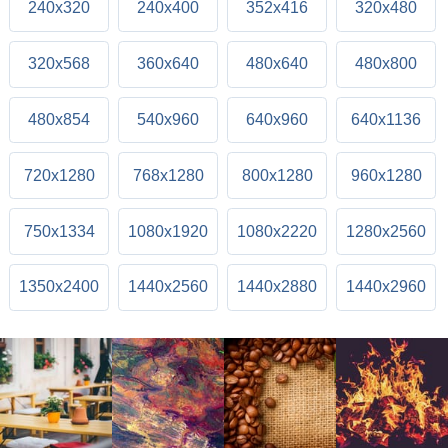
240x320
240x400
352x416
320x480
320x568
360x640
480x640
480x800
480x854
540x960
640x960
640x1136
720x1280
768x1280
800x1280
960x1280
750x1334
1080x1920
1080x2220
1280x2560
1350x2400
1440x2560
1440x2880
1440x2960